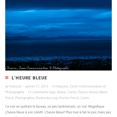
L’HEURE BLEUE
by
François
·
janvier 17, 2013
·
in
François
,
Zoom Communication et
Photographie
·
15 comments
tags:
Bleue
,
Canon
,
Fleuve
,
Heure
,
Nikon
,
Percé
,
Photographie
,
Rivière-du-Loup
,
Rocher Percé
,
Zoom
Ce soir en quittant le bureau, un peu tardivement, un ciel. Magnifique.
L’heure bleue à son zénith. L’heure bleue? Plus tout à fait le jour, mais pas