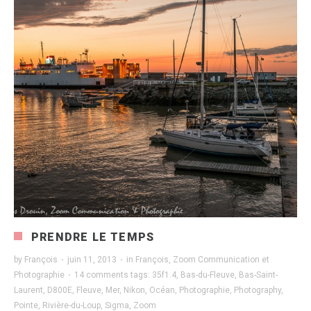
PRENDRE LE TEMPS
by
François
·
juin 11, 2013
·
in
François
,
Zoom Communication et
Photographie
·
14 comments
tags:
35f1.4
,
Bas-du-Fleuve
,
Bas-Saint-
Laurent
,
D800E
,
Fleuve
,
Mer
,
Nikon
,
Océan
,
Photographie
,
Photography
,
Pointe
,
Rivière-du-Loup
,
Sigma
,
Zoom