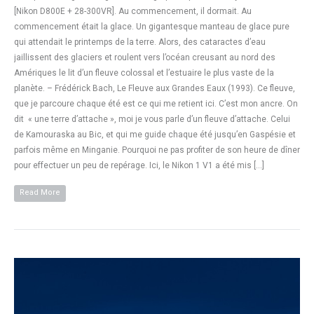
[Nikon D800E + 28-300VR]. Au commencement, il dormait. Au
commencement était la glace. Un gigantesque manteau de glace pure
qui attendait le printemps de la terre. Alors, des cataractes d’eau
jaillissent des glaciers et roulent vers l’océan creusant au nord des
Amériques le lit d’un fleuve colossal et l’estuaire le plus vaste de la
planète. – Frédérick Bach, Le Fleuve aux Grandes Eaux (1993). Ce fleuve,
que je parcoure chaque été est ce qui me retient ici. C’est mon ancre. On
dit « une terre d’attache », moi je vous parle d’un fleuve d’attache. Celui
de Kamouraska au Bic, et qui me guide chaque été jusqu’en Gaspésie et
parfois même en Minganie. Pourquoi ne pas profiter de son heure de dîner
pour effectuer un peu de repérage. Ici, le Nikon 1 V1 a été mis […]
Read More