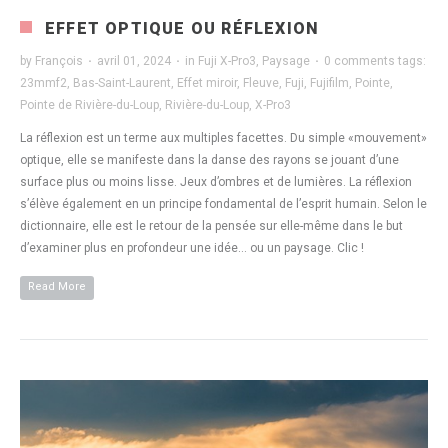
EFFET OPTIQUE OU RÉFLEXION
by
François
·
avril 01, 2024
·
in
Fuji X-Pro3
,
Paysage
·
0 comments
tags:
23mmf2
,
Bas-Saint-Laurent
,
Effet miroir
,
Fleuve
,
Fuji
,
Fujifilm
,
Pointe
,
Pointe de Rivière-du-Loup
,
Rivière-du-Loup
,
X-Pro3
La réflexion est un terme aux multiples facettes. Du simple «mouvement»
optique, elle se manifeste dans la danse des rayons se jouant d’une
surface plus ou moins lisse. Jeux d’ombres et de lumières. La réflexion
s’élève également en un principe fondamental de l’esprit humain. Selon le
dictionnaire, elle est le retour de la pensée sur elle-même dans le but
d’examiner plus en profondeur une idée… ou un paysage. Clic !
Read More