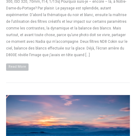
300, ISO 320, 70mm, f14, 1/13s] Pourquoi suis-je – encore – là, à Notre-
Dame-du-Portage? Par plaisir. Le paysage est splendide, autant
expérimenter. D’abord la thématique du noir et blanc, ensuite la maîtrise
de l’utilisation des filtres créatifs et leur impact sur certains paramètres
comme les contrastes, la dynamique et la balance des blancs. Mais
surtout, et avant toute chose, parce qu’une photo doit se vivre, partager
ce moment avec Nadia qui m’accompagne. Deux filtres ND8 Cokin sur le
ciel, balance des blancs effectuée sur la glace. Déjà, l’écran arrière du
D800E révèle l’image que j’avais en tête quand […]
Read More