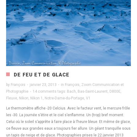
DE FEU ET DE GLACE
by
François
·
janvier 23, 2013
·
in
François
,
Zoom Communication et
Photographie
·
14 comments
tags:
Bach
,
Bas-Saint-Laurent
,
D800E
,
Fleuve
,
Nikon
,
Nikon 1
,
Notre-Dame-du-Portage
,
V1
Le thermomètre affiche -20 Celcius. Avec le facteur vent, le mercure frôle
les -30. La journée s’étire et le ciel s’enflamme. Un (trop) bref moment.
Celui où le soleil s’apprête à faire place à l’heure bleue. Et même de glace,
ce fleuve aux grandes eaux a toujours fier allure. Un géant tranquille sous
un tapis de neige et de glace. Photographies prises le 22 janvier 2013