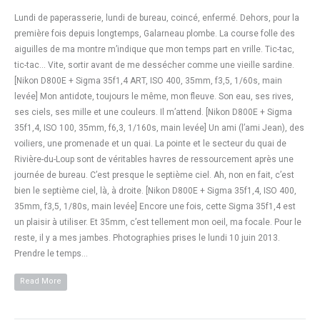
Lundi de paperasserie, lundi de bureau, coincé, enfermé. Dehors, pour la
première fois depuis longtemps, Galarneau plombe. La course folle des
aiguilles de ma montre m’indique que mon temps part en vrille. Tic-tac,
tic-tac… Vite, sortir avant de me dessécher comme une vieille sardine.
[Nikon D800E + Sigma 35f1,4 ART, ISO 400, 35mm, f3,5, 1/60s, main
levée] Mon antidote, toujours le même, mon fleuve. Son eau, ses rives,
ses ciels, ses mille et une couleurs. Il m’attend. [Nikon D800E + Sigma
35f1,4, ISO 100, 35mm, f6,3, 1/160s, main levée] Un ami (l’ami Jean), des
voiliers, une promenade et un quai. La pointe et le secteur du quai de
Rivière-du-Loup sont de véritables havres de ressourcement après une
journée de bureau. C’est presque le septième ciel. Ah, non en fait, c’est
bien le septième ciel, là, à droite. [Nikon D800E + Sigma 35f1,4, ISO 400,
35mm, f3,5, 1/80s, main levée] Encore une fois, cette Sigma 35f1,4 est
un plaisir à utiliser. Et 35mm, c’est tellement mon oeil, ma focale. Pour le
reste, il y a mes jambes. Photographies prises le lundi 10 juin 2013.
Prendre le temps…
Read More