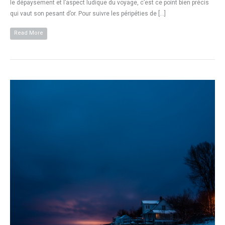
le dépaysement et l’aspect ludique du voyage, c’est ce point bien précis
qui vaut son pesant d’or. Pour suivre les péripéties de […]
Read More