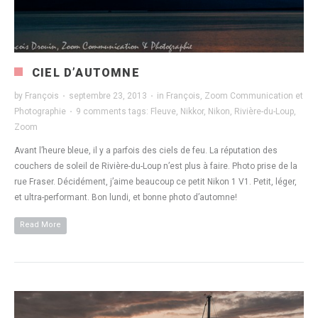
CIEL D’AUTOMNE
by
François
·
septembre 23, 2013
·
in
François
,
Zoom Communication et
Photographie
·
9 comments
tags:
Fleuve
,
Nikkor
,
Nikon
,
Rivière-du-Loup
,
Zoom
Avant l’heure bleue, il y a parfois des ciels de feu. La réputation des
couchers de soleil de Rivière-du-Loup n’est plus à faire. Photo prise de la
rue Fraser. Décidément, j’aime beaucoup ce petit Nikon 1 V1. Petit, léger,
et ultra-performant. Bon lundi, et bonne photo d’automne!
Read More