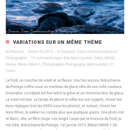
VARIATIONS SUR UN MÊME THÈME
by
François
·
février 04, 2013
·
in
François
,
Zoom Communication et
Photographie
·
12 comments
tags:
Bas-Saint-Laurent
,
Cokin
,
D800E
,
Fleuve
,
Nikon
,
Nikon 1
,
Photographie
,
Photography
,
Saint-Laurent
,
V1
,
Zoom
Le froid, un coucher de soleil et un fleuve. Une fois encore, Notre-Dame-
du-Portage s’offre sous un manteau de glace vêtu de ses mille couleurs
hivernales. Le trépied est fixé entre la grève et un immense bloc de glace.
Le soleil est bas. Le temps de placer le reflex sur son support, choisir les
bons réglages (voir les EXIFS sous les photos), et surtout, choisir les
bons filtres, le sablier ne compte plus que quelques grains. Une photo noir
et blanc, vite, un filtre rouge. Les doigts rougis par la morsure du froid, je
me hâte. Notre-Dame-du-Portage, 1er janvier 2013. [Nikon D800E + 28-