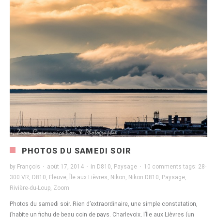
PHOTOS DU SAMEDI SOIR
by
François
·
août 17, 2014
·
in
D810
,
Paysage
·
10 comments
tags:
28-
300 VR
,
D810
,
Fleuve
,
Île aux Lièvres
,
Nikon
,
Nikon D810
,
Paysage
,
Rivière-du-Loup
,
Zoom
Photos du samedi soir. Rien d’extraordinaire, une simple constatation,
j’habite un fichu de beau coin de pays. Charlevoix, l’Île aux Lièvres (un