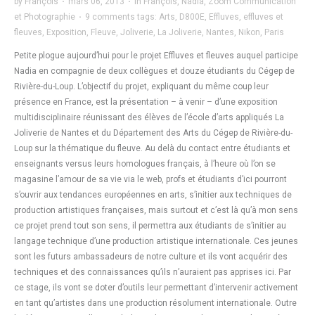
by
François
·
mars 06, 2013
·
in
François
,
Nadia
,
Zoom Communication
et Photographie
·
9 comments
tags:
Arts
,
D800E
,
Effluves
,
effluves et
fleuves
,
Exposition
,
Fleuve
,
Joliverie
,
La Joliverie
,
Nantes
,
Nikon
,
Paris
Petite plogue aujourd’hui pour le projet Effluves et fleuves auquel participe
Nadia en compagnie de deux collègues et douze étudiants du Cégep de
Rivière-du-Loup. L’objectif du projet, expliquant du même coup leur
présence en France, est la présentation – à venir – d’une exposition
multidisciplinaire réunissant des élèves de l’école d’arts appliqués La
Joliverie de Nantes et du Département des Arts du Cégep de Rivière-du-
Loup sur la thématique du fleuve. Au delà du contact entre étudiants et
enseignants versus leurs homologues français, à l’heure où l’on se
magasine l’amour de sa vie via le web, profs et étudiants d’ici pourront
s’ouvrir aux tendances européennes en arts, s’initier aux techniques de
production artistiques françaises, mais surtout et c’est là qu’à mon sens
ce projet prend tout son sens, il permettra aux étudiants de s’initier au
langage technique d’une production artistique internationale. Ces jeunes
sont les futurs ambassadeurs de notre culture et ils vont acquérir des
techniques et des connaissances qu’ils n’auraient pas apprises ici. Par
ce stage, ils vont se doter d’outils leur permettant d’intervenir activement
en tant qu’artistes dans une production résolument internationale. Outre