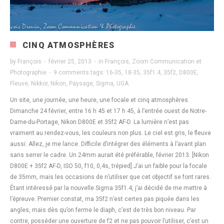
CINQ ATMOSPHÈRES
by
François
·
février 25, 2013
·
in
François
,
Zoom Communication et
Photographie
·
9 comments
tags:
16-35
,
18-35
,
35f1.4
,
35f2
,
D800E
,
Fleuve
,
Nikkor
,
Nikon
,
Paysage
,
Sigma
,
UGA
Un site, une journée, une heure, une focale et cinq atmosphères.
Dimanche 24 février, entre 16 h 45 et 17 h 45, à l’entrée ouest de Notre-
Dame-du-Portage, Nikon D800E et 35f2 AF-D. La lumière n’est pas
vraiment au rendez-vous, les couleurs non plus. Le ciel est gris, le fleuve
aussi. Allez, je me lance. Difficile d’intégrer des éléments à l’avant plan
sans serrer le cadre. Un 24mm aurait été préférable, février 2013. [Nikon
D800E + 35f2 AF-D, ISO 50, f10, 0,4s, trépied] J’ai un faible pour la focale
de 35mm, mais les occasions de n’utiliser que cet objectif se font rares.
Étant intéressé par la nouvelle Sigma 35f1.4, j’ai décidé de me mettre à
l’épreuve. Premier constat, ma 35f2 n’est certes pas piquée dans les
angles, mais dès qu’on ferme le diaph, c’est de très bon niveau. Par
contre, posséder une ouverture de f2 et ne pas pouvoir l’utiliser, c’est un