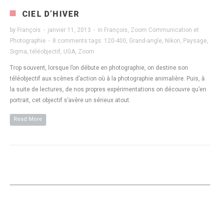
CIEL D’HIVER
by
François
·
janvier 11, 2013
·
in
François
,
Zoom Communication et
Photographie
·
8 comments
tags:
120-400
,
Grand-angle
,
Nikon
,
Paysage
,
Sigma
,
téléobjectif
,
UGA
,
Zoom
Trop souvent, lorsque l’on débute en photographie, on destine son
téléobjectif aux scènes d’action où à la photographie animalière. Puis, à
la suite de lectures, de nos propres expérimentations on découvre qu’en
portrait, cet objectif s’avère un sérieux atout.
Read More