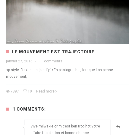
LE MOUVEMENT EST TRAJECTOIRE
janvier 27, 2015
·
11 comments
<p style="text-align: justify;">En photographie, lorsque l'on pense
mouvement,
7897
10
Read more
1 COMMENTS:
Vive milwakie crim cest ben trop hot votre
affaire felicitation et bonne chance