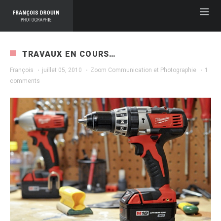
TRAVAUX EN COURS…
François
·
juillet 05, 2010
·
Zoom Communication et Photographie
·
1
comments