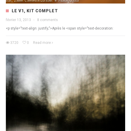
LE V1, KIT COMPLET
février 13, 2013
·
8 comments
<p style="text-align: justify;">Après le <span style="text-decoration:
3720
0
Read more