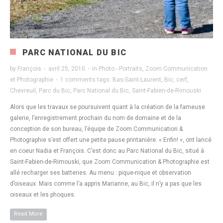
PARC NATIONAL DU BIC
by
François
·
avril 25, 2010
·
in
Photo - Portraits
,
Zoom Communication
et Photographie
·
1 comments
tags:
Bas-Saint-Laurent
,
Bic
,
cerf
,
Chevreuil
,
Parc du Bic
,
Parc National du Bic
,
Saint-Fabien-de-Rimouski
Alors que les travaux se poursuivent quant à la création de la fameuse
galerie, l’enregistrement prochain du nom de domaine et de la
conception de son bureau, l’équipe de Zoom Communication &
Photographie s’est offert une petite pause printanière. « Enfin! », ont lancé
en coeur Nadia et François. C’est donc au Parc National du Bic, situé à
Saint-Fabien-de-Rimouski, que Zoom Communication & Photographie est
allé recharger ses batteries. Au menu : pique-nique et observation
d’oiseaux. Mais comme l’a appris Marianne, au Bic, il n’y a pas que les
oiseaux et les phoques.
Read More