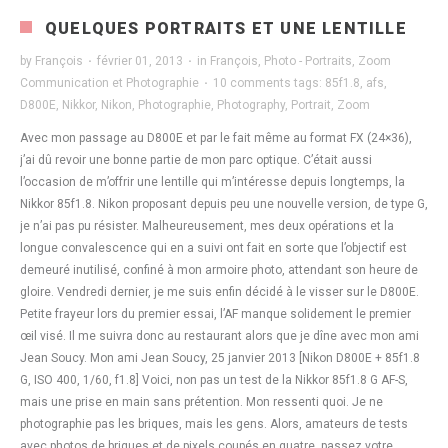
QUELQUES PORTRAITS ET UNE LENTILLE
by
François
·
février 01, 2013
·
in
François
,
Photo - Portraits
,
Zoom
Communication et Photographie
·
10 comments
tags:
85f1.8
,
afs
,
D800E
,
Nikkor
,
Nikon
,
Photographie
,
Photography
,
Portrait
,
Zoom
Avec mon passage au D800E et par le fait même au format FX (24×36),
j’ai dû revoir une bonne partie de mon parc optique. C’était aussi
l’occasion de m’offrir une lentille qui m’intéresse depuis longtemps, la
Nikkor 85f1.8. Nikon proposant depuis peu une nouvelle version, de type G,
je n’ai pas pu résister. Malheureusement, mes deux opérations et la
longue convalescence qui en a suivi ont fait en sorte que l’objectif est
demeuré inutilisé, confiné à mon armoire photo, attendant son heure de
gloire. Vendredi dernier, je me suis enfin décidé à le visser sur le D800E.
Petite frayeur lors du premier essai, l’AF manque solidement le premier
œil visé. Il me suivra donc au restaurant alors que je dîne avec mon ami
Jean Soucy. Mon ami Jean Soucy, 25 janvier 2013 [Nikon D800E + 85f1.8
G, ISO 400, 1/60, f1.8] Voici, non pas un test de la Nikkor 85f1.8 G AF-S,
mais une prise en main sans prétention. Mon ressenti quoi. Je ne
photographie pas les briques, mais les gens. Alors, amateurs de tests
avec photos de briques et de pixels coupés en quatre, passez votre