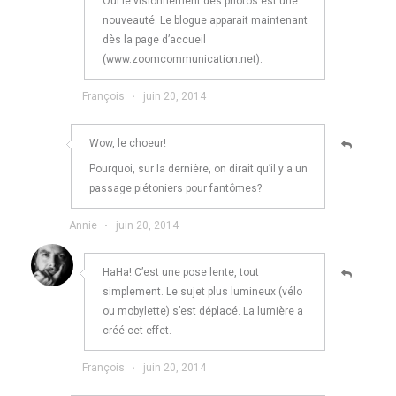
Oui le visionnement des photos est une
nouveauté. Le blogue apparait maintenant
dès la page d’accueil
(www.zoomcommunication.net).
François
·
juin 20, 2014
Wow, le choeur!
Pourquoi, sur la dernière, on dirait qu’il y a un
passage piétoniers pour fantômes?
Annie
·
juin 20, 2014
HaHa! C’est une pose lente, tout
simplement. Le sujet plus lumineux (vélo
ou mobylette) s’est déplacé. La lumière a
créé cet effet.
François
·
juin 20, 2014