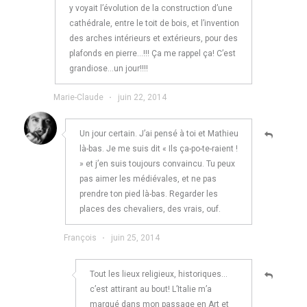
y voyait l’évolution de la construction d’une
cathédrale, entre le toit de bois, et l’invention
des arches intérieurs et extérieurs, pour des
plafonds en pierre…!!! Ça me rappel ça! C’est
grandiose…un jour!!!!
Marie-Claude
·
juin 22, 2014
Un jour certain. J’ai pensé à toi et Mathieu
là-bas. Je me suis dit « Ils ça-po-te-raient !
» et j’en suis toujours convaincu. Tu peux
pas aimer les médiévales, et ne pas
prendre ton pied là-bas. Regarder les
places des chevaliers, des vrais, ouf.
François
·
juin 25, 2014
Tout les lieux religieux, historiques…
c’est attirant au bout! L’Italie m’a
marqué dans mon passage en Art et