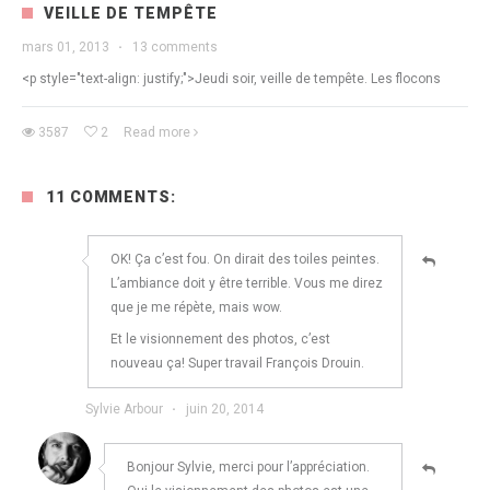
VEILLE DE TEMPÊTE
mars 01, 2013
·
13 comments
<p style="text-align: justify;">Jeudi soir, veille de tempête. Les flocons
3587
2
Read more
11 COMMENTS:
OK! Ça c’est fou. On dirait des toiles peintes.
L’ambiance doit y être terrible. Vous me direz
que je me répète, mais wow.
Et le visionnement des photos, c’est
nouveau ça! Super travail François Drouin.
Sylvie Arbour
·
juin 20, 2014
Bonjour Sylvie, merci pour l’appréciation.