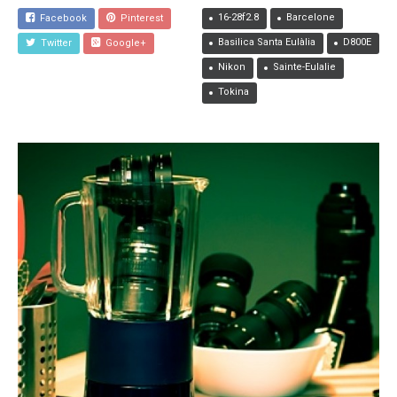
16-28f2.8
Barcelone
Facebook
Pinterest
Basilica Santa Eulàlia
D800E
Twitter
Google+
Nikon
Sainte-Eulalie
Tokina