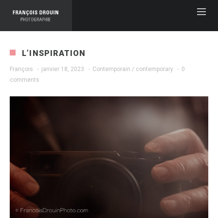
L’INSPIRATION
François
·
janvier 18, 2023
·
Contemporain / contemporary
·
0
comments