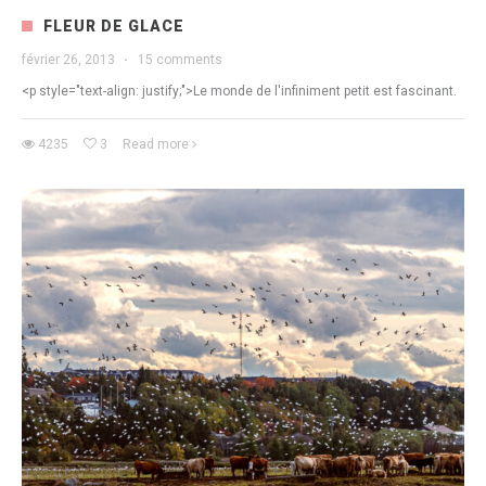
FLEUR DE GLACE
février 26, 2013
·
15 comments
<p style="text-align: justify;">Le monde de l'infiniment petit est fascinant.
4235
3
Read more