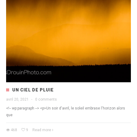
UN CIEL DE PLUIE
avril 20, 2021
·
0 comments
<!-- wp:paragraph --> <p>Un soir d'avril, le soleil embrase l'horizon alors
que
468
9
Read more