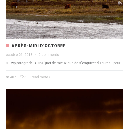
APRÈS-MIDI D’OCTOBRE
octobre 01, 2018
·
0 comments
<!-- wp:paragraph --> <p>Quoi de mieux que de s'esquiver du bureau pour
487
5
Read more