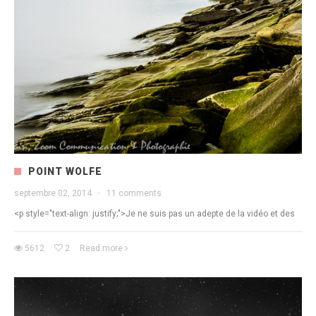
POINT WOLFE
septembre 02, 2014
·
11 comments
<p style="text-align: justify;">Je ne suis pas un adepte de la vidéo et des
5612
2
Read more