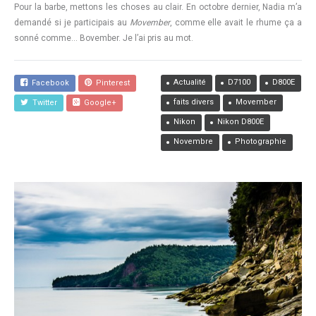
Pour la barbe, mettons les choses au clair. En octobre dernier, Nadia m’a
demandé si je participais au
Movember
, comme elle avait le rhume ça a
sonné comme… Bovember. Je l’ai pris au mot.
Actualité
D7100
D800E
Facebook
Pinterest
faits divers
Movember
Twitter
Google+
Nikon
Nikon D800E
Novembre
Photographie