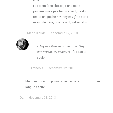
oui!!!
Les premières photos, d’une série
j’espère, mais pas trop souvent, ça doit
rester unique hein!!!! Anyway, j’me sens
mieux derrière, que devant, «el kodak»!
Marie-Claude
·
décembre 02, 2013
« Anyway, j’me sens mieux derrière,
que devant, «el kodak»!
» T’es pas la
seule!
François
·
décembre 02, 2013
Méchant mois! Tu pouvais bien avoir la
langue à terre.
Oz
·
décembre 03, 2013