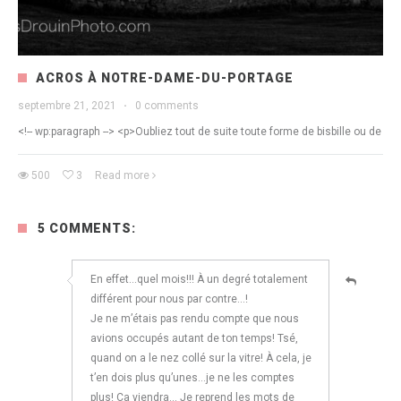
ACROS À NOTRE-DAME-DU-PORTAGE
septembre 21, 2021
·
0 comments
<!-- wp:paragraph --> <p>Oubliez tout de suite toute forme de bisbille ou de
500
3
Read more
5 COMMENTS:
En effet…quel mois!!! À un degré totalement
différent pour nous par contre…!
Je ne m’étais pas rendu compte que nous
avions occupés autant de ton temps! Tsé,
quand on a le nez collé sur la vitre! À cela, je
t’en dois plus qu’unes…je ne les comptes
plus! Ça viendra… Je reprend les mots de