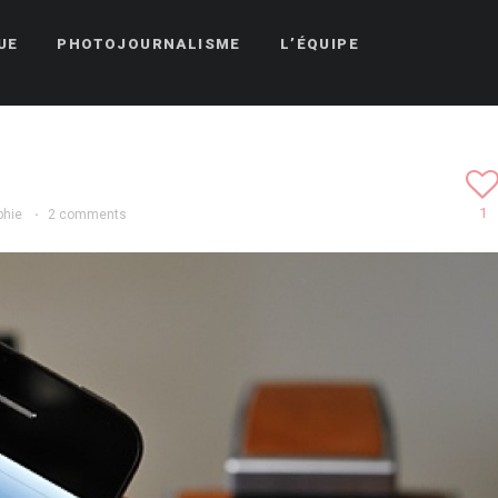
UE
PHOTOJOURNALISME
L’ÉQUIPE
1
phie
·
2 comments