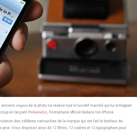
es anciens
majors
de la photo ne réalise tout le lucratif marché qui lui échappait.
e coup en lançant
Polamatic
, l’instantané officiel dedans ton iPhone.
ulation des célèbres cartouches de la marque qui ont fait le bonheur de
pros. Vous disposez ainsi de 12 filtres, 12 cadres et 12 typographies pour