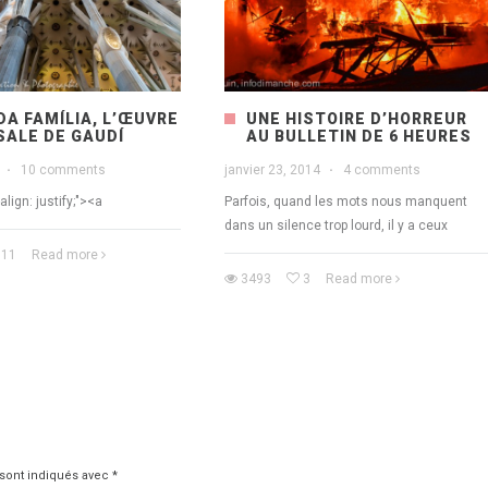
A FAMÍLIA, L’ŒUVRE
UNE HISTOIRE D’HORREUR
ALE DE GAUDÍ
AU BULLETIN DE 6 HEURES
·
10 comments
janvier 23, 2014
·
4 comments
align: justify;"><a
Parfois, quand les mots nous manquent
dans un silence trop lourd, il y a ceux
11
Read more
3493
3
Read more
 sont indiqués avec
*