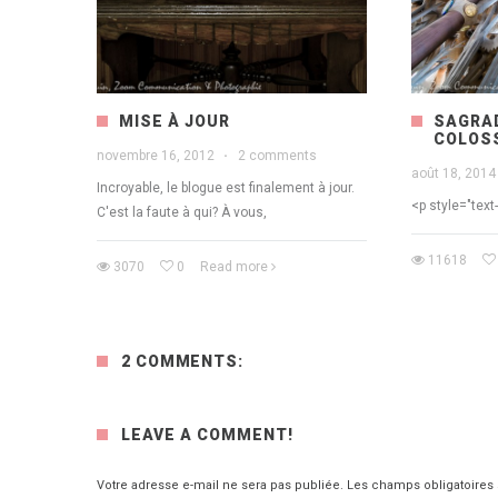
MISE À JOUR
SAGRAD
COLOSS
novembre 16, 2012
·
2 comments
août 18, 2014
Incroyable, le blogue est finalement à jour.
<p style="text-
C'est la faute à qui? À vous,
11618
3070
0
Read more
2 COMMENTS:
LEAVE A COMMENT!
Votre adresse e-mail ne sera pas publiée.
Les champs obligatoires