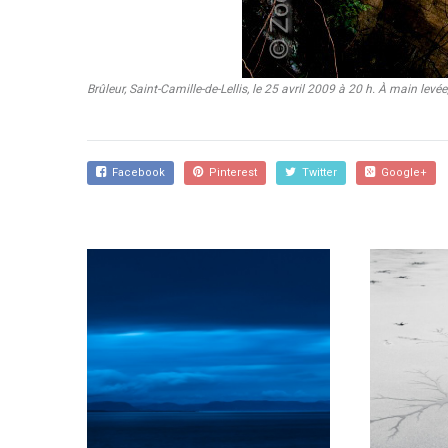
Brûleur
, Saint-Camille-de-Lellis, le 25 avril 2009 à 20 h. À main 
Facebook
Pinterest
Twitter
Google+