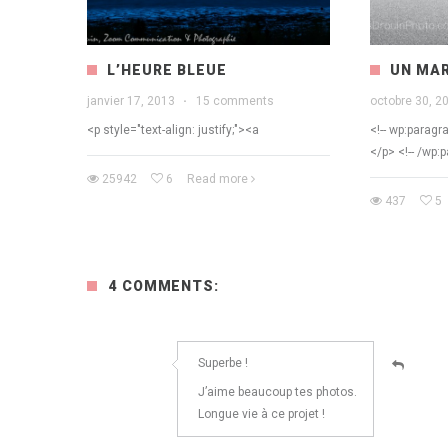
L’HEURE BLEUE
UN MAR
janvier 17, 2013
·
15 comments
octobre 30, 2
<p style="text-align: justify;"><a
<!-- wp:paragr
</p> <!-- /wp:p
25942
6
Read more
437
5
4 COMMENTS:
Superbe !
J’aime beaucoup tes photos.
Longue vie à ce projet !