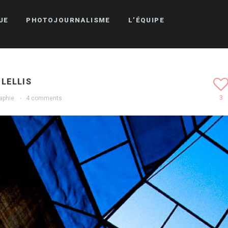
UE
PHOTOJOURNALISME
L’ÉQUIPE
-LELLIS
3
aphie
·
4 comments