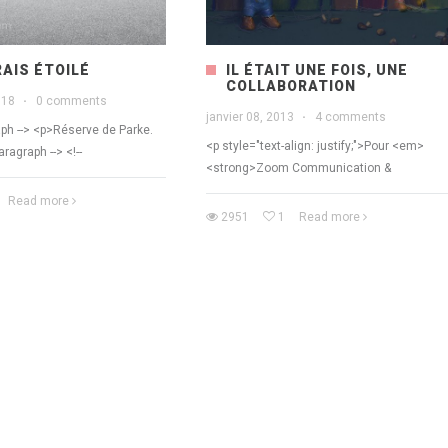
AIS ÉTOILÉ
IL ÉTAIT UNE FOIS, UNE
COLLABORATION
018
·
0 comments
janvier 08, 2013
·
4 comments
aph --> <p>Réserve de Parke.
<p style="text-align: justify;">Pour <em>
aragraph --> <!--
<strong>Zoom Communication &
Read more
2951
1
Read more