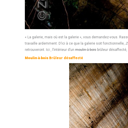
« La galerie, mais où est la galerie », vous demandez-vous. Ras
travaille ardemment. D’ici à ce que la galerie soit fonctionnelle
,
Z
retrouveront. Ici , l’intérieur d’un
moulin à bois
brûleur désaffecté,
Moulin à bois
Brûleur désaffecté