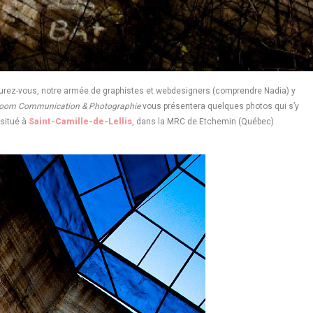
surez-vous, notre armée de graphistes et webdesigners (comprendre Nadia) y
oom Communication & Photographie
vous présentera quelques photos qui s’y
 situé à
Saint-Camille-de-Lellis
, dans la MRC de Etchemin (Québec).